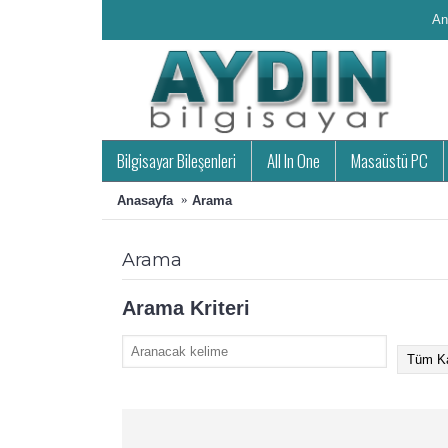
An
Bilgisayar Bileşenleri
All In One
Masaüstü PC
Anasayfa
Arama
Arama
Arama Kriteri