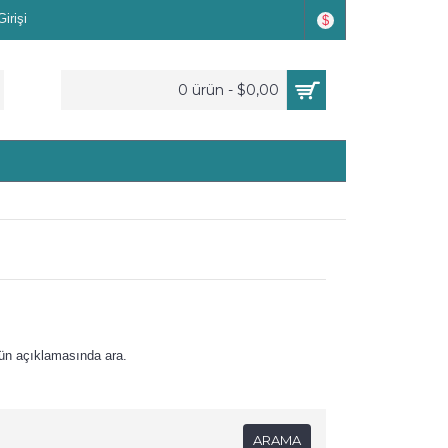
irişi
$
0 ürün - $0,00
ün açıklamasında ara.