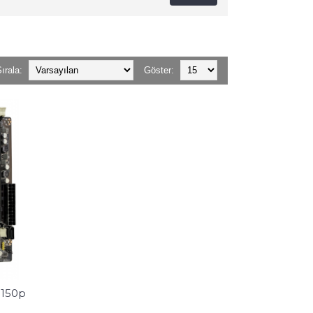
ırala:
Göster:
150p