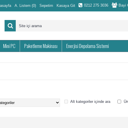
0212 275 3036
Bayi G
asayfa
A. Listem (
0
)
Sepetim
Kasaya Git
Mini PC
Paketleme Makinası
Enerjisi Depolama Sistemi
Alt kategoriler içinde ara
Ür