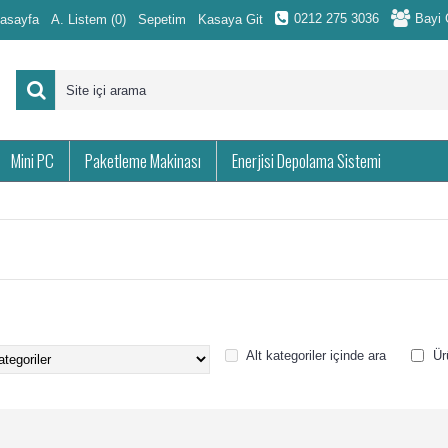
0212 275 3036
Bayi G
asayfa
A. Listem (
0
)
Sepetim
Kasaya Git
Mini PC
Paketleme Makinası
Enerjisi Depolama Sistemi
Alt kategoriler içinde ara
Ür