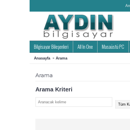
An
Bilgisayar Bileşenleri
All In One
Masaüstü PC
Anasayfa
Arama
Arama
Arama Kriteri