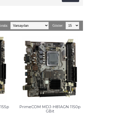
ırala:
Göster:
155p
PrimeCOM MDJ-H81AGN 1150p
GBit