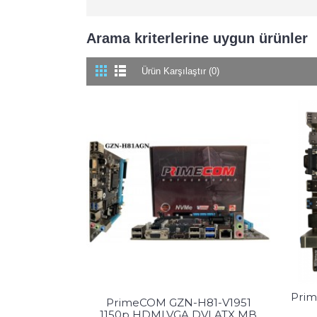
Arama kriterlerine uygun ürünler
Ürün Karşılaştır (0)
Prim
PrimeCOM GZN-H81-V1951
1150p HDMI,VGA,DVI,ATX MB