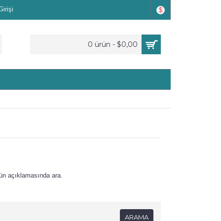
irişi
$
0 ürün - $0,00
ün açıklamasında ara.