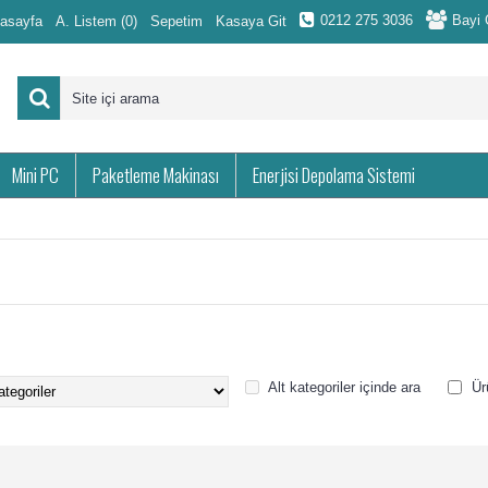
0212 275 3036
Bayi G
asayfa
A. Listem (
0
)
Sepetim
Kasaya Git
Mini PC
Paketleme Makinası
Enerjisi Depolama Sistemi
Alt kategoriler içinde ara
Ür