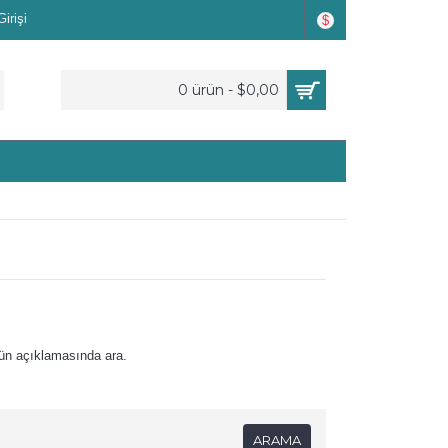
irişi
$
0 ürün - $0,00
ün açıklamasında ara.