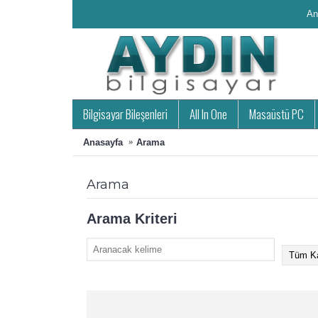
An
Bilgisayar Bileşenleri
All In One
Masaüstü PC
Anasayfa
Arama
Arama
Arama Kriteri