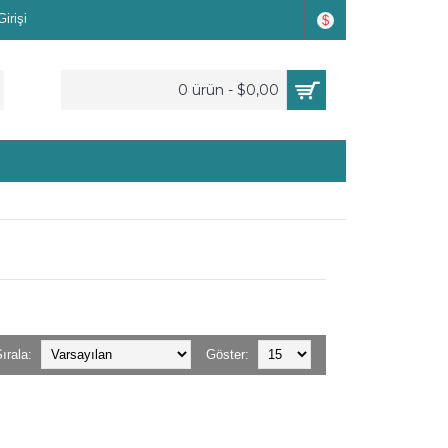
irişi
$
0 ürün - $0,00
ırala:
Göster: