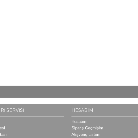
RI SERVISI
HESABIM
Hesabım
esi
Sipariş Geçmişim
itası
Alışveriş Listem