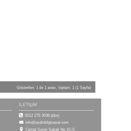
Gösterilen: 1 ile 1 arası, toplam: 1 (1 Sayfa)
İLETIŞIM
0212 275 3036 (pbx)
info@aydinbilgisayar.com
Cemal Sururi Sokak No.10 /1