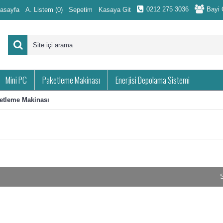
0212 275 3036
Bayi G
asayfa
A. Listem (
0
)
Sepetim
Kasaya Git
Mini PC
Paketleme Makinası
Enerjisi Depolama Sistemi
etleme Makinası
S